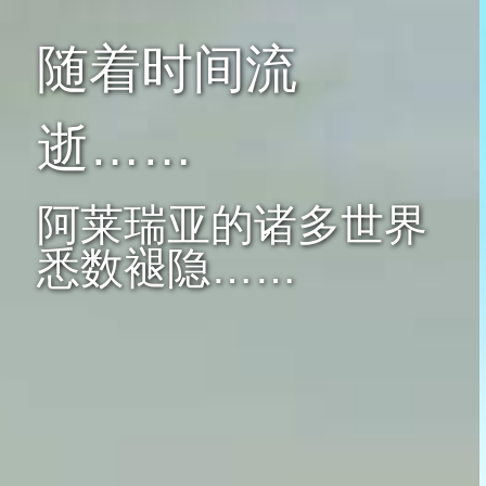
随着时间流
逝……
阿莱瑞亚的诸多世界
悉数褪隐……